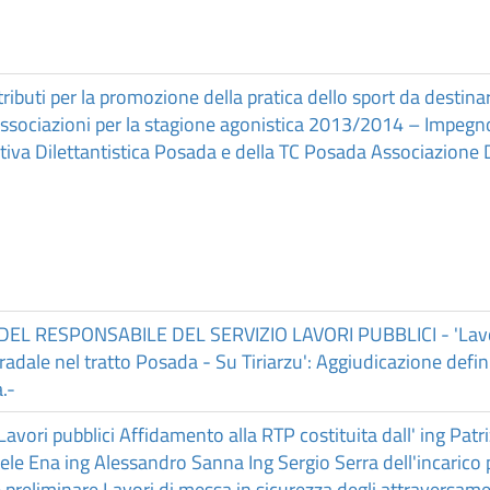
ibuti per la promozione della pratica dello sport da destina
le associazioni per la stagione agonistica 2013/2014 – Impegno
tiva Dilettantistica Posada e della TC Posada Associazione D
L RESPONSABILE DEL SERVIZIO LAVORI PUBBLICI - 'Lavori
adale nel tratto Posada - Su Tiriarzu': Aggiudicazione defini
.-
avori pubblici Affidamento alla RTP costituita dall' ing Patr
le Ena ing Alessandro Sanna Ing Sergio Serra dell'incarico 
 preliminare Lavori di messa in sicurezza degli attraversamen