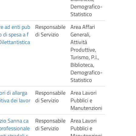
Demografico-
Statistico
re ad enti pub
Responsabile
Area Affari
 di spesa a f
di Servizio
Generali,
ilettantistica
Attività
Produttive,
Turismo, P.I.,
Biblioteca,
Demografico-
Statistico
 di allarga
Responsabile
Area Lavori
tiva dei lavor
di Servizio
Pubblici e
Manutenzioni
izio Sanna ca
Responsabile
Area Lavori
professionale
di Servizio
Pubblici e
ti stradali s
Manutenzioni