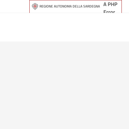
A PHP
REGIONE AUTONOMA DELLA SARDEGNA
Error
was encountered
Severity: Warning
Message: Undefined global variable $meteo_location
Filename: template/header.php
Line Number: 149