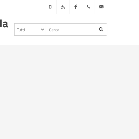
da
APP
Accessibilità
Facebook
0784
info@comune.posada.nu.
Comune
870500
di
Posada