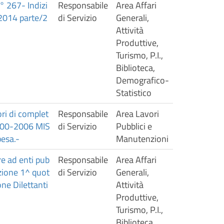
° 267- Indizi
Responsabile
Area Affari
o 2014 parte/2
di Servizio
Generali,
Attività
Produttive,
Turismo, P.I.,
Biblioteca,
Demografico-
Statistico
i di complet
Responsabile
Area Lavori
2000-2006 MIS
di Servizio
Pubblici e
pesa.-
Manutenzioni
re ad enti pub
Responsabile
Area Affari
azione 1^ quot
di Servizio
Generali,
one Dilettanti
Attività
Produttive,
Turismo, P.I.,
Biblioteca,