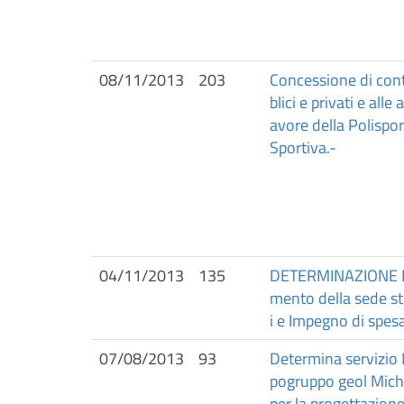
08/11/2013
203
Concessione di contr
blici e privati e al
avore della Polispor
Sportiva.-
04/11/2013
135
DETERMINAZIONE DE
mento della sede str
i e Impegno di spesa
07/08/2013
93
Determina servizio L
pogruppo geol Miche
per la progettazione